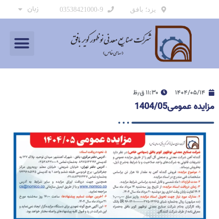
زبان
یزد؛ بافق
03538421000-9
۱۴۰۴/۰۵/۱۴
۱۱:۳۰ ق٫ظ
مزایده عمومی1404/05