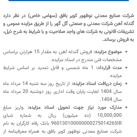
شرکت صنایع معدنی نوظهور کویر بافق (سهامی خاص) در نظر دارد
گندله آهن شرکت معدنی و صنعتی گل گهر را از طریق مزایده عمومی و
تشریفات قانونی به شرکت های واجد صلاحیت و با شرایط به شرح ذیل،
به فروش برساند.
موضوع مزایده:
فروش گندله آهن به مقدار 15 هزارتن براساس
مشخصات فنی مندرج در اسناد مزایده.
مدت قرارداد:
1 ماه شمسی و قابل تمدید بر اساس شرایط
مزایده.
زمان دریافت اسناد مزایده:
از تاریخ روز سه شنبه 14 مرداد ماه
سال 1404 لغایت پایان وقت اداری روز دوشنبه 20 مرداد ماه
سال 1404.
مدارک مورد نیاز جهت تحویل اسناد مزایده:
واریز مبلغ
10,000,000 (ده میلیون) ریال به شماره شبای
960130100000000275014265IR بانک رفاه کارگران به نام
شرکت صنایع معدنی نوظهور کویر بافق به همراه معرفی­نامه از