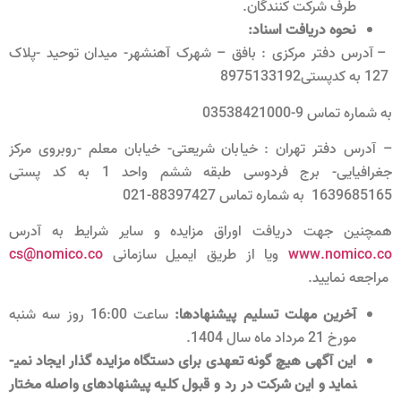
طرف شرکت کنندگان.
نحوه دریافت اسناد:
– آدرس دفتر مرکزی : بافق – شهرک آهنشهر- میدان توحید -پلاک
127 به کدپستی8975133192
به شماره تماس 9-03538421000
– آدرس دفتر تهران : خیابان شریعتی- خیابان معلم -روبروی مرکز
جغرافیایی- برج فردوسی طبقه ششم واحد 1 به کد پستی
1639685165 به شماره تماس 88397427-021
همچنین جهت دریافت اوراق مزایده و سایر شرایط به آدرس
www.nomico.co
ویا از طریق ایمیل سازمانی
cs@nomico.co
مراجعه نمایید.
آخرین مهلت تسلیم پیشنهادها:
ساعت 16:00 روز سه شنبه
مورخ 21 مرداد ماه سال 1404.
این آگهی هیچ گونه تعهدی برای دستگاه مزایده گذار ایجاد نمی­
نماید و این شرکت در رد و قبول کلیه پیشنهادهای واصله مختار