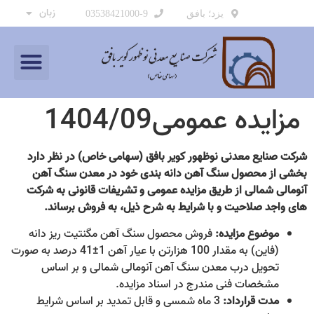
زبان
یزد؛ بافق
03538421000-9
مزایده عمومی1404/09
شرکت صنایع معدنی نوظهور کویر بافق (سهامی خاص) در نظر دارد
بخشی از محصول سنگ آهن دانه بندی خود در معدن سنگ آهن
آنومالی شمالی از طریق مزایده عمومی و تشریفات قانونی به شرکت
های واجد صلاحیت و با شرایط به شرح ذیل، به فروش برساند.
موضوع مزایده:
فروش محصول سنگ آهن مگنتیت ریز دانه
(فاین) به مقدار 100 هزارتن با عیار آهن 1±41 درصد به صورت
تحویل درب معدن سنگ آهن آنومالی شمالی و بر اساس
مشخصات فنی مندرج در اسناد مزایده.
مدت قرارداد:
3 ماه شمسی و قابل تمدید بر اساس شرایط