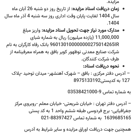
مزایده.
زمان دریافت اسناد مزایده:
از تاریخ روز دو شنبه 26 آبان ماه
سال 1404 لغایت پایان وقت اداری روز سه شنبه 4 آذر ماه سال
1404.
مدارک مورد نیاز جهت تحویل اسناد مزایده:
واریز مبلغ
11,000,000 (یازده میلیون) ریال به شماره شبای
960130100000000275014265IR بانک رفاه کارگران به نام
شرکت صنایع معدنی نوظهور کویر بافق به همراه معرفی­نامه از
طرف شرکت کنندگان.
نحوه دریافت اسناد:
– آدرس دفتر مرکزی : بافق – شهرک آهنشهر- میدان توحید -پلاک
127 به کدپستی8975133192
به شماره تماس 9-03538421000
– آدرس دفتر تهران : خیابان شریعتی- خیابان معلم -روبروی مرکز
جغرافیایی- برج فردوسی طبقه ششم واحد 1 به کد پستی
1639685165 به شماره تماس 88397427-021
همچنین جهت دریافت اوراق مزایده و سایر شرایط به آدرس