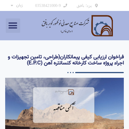
زبان
یزد؛ بافق
03538421000-9
فراخوان ارزیابی کیفی پیمانکاران(طراحی، تامین تجهیزات و
اجراء پروژه ساخت کارخانه کنسانتره آهن (E.P.C)