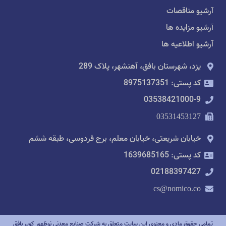
آرشیو مناقصات
آرشیو مزایده ها
آرشیو اطلاعیه ها
یزد، شهرستان بافق، آهنشهر، پلاک 289
کد پستی: 8975137351
03538421000-9
03531453127
خیابان شریعتی، خیابان معلم، برج فردوسی، طبقه ششم
کد پستی: 1639685165
02188397427
cs@nomico.co
تمامی حقوق مادی و معنوی این سایت متعلق به شرکت صنایع معدنی نوظهور کویر بافق