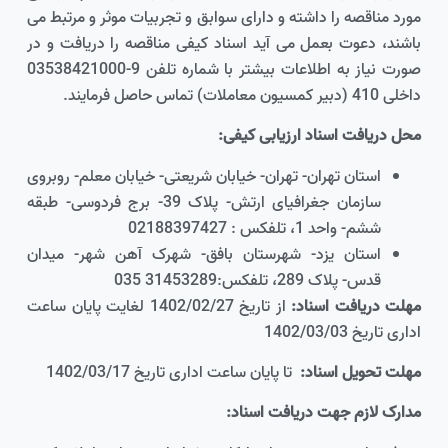
مورد مناقصه را داشته و دارای سوابق و تجربیات موثر و مرتبط می
باشند، دعوت بعمل می آید اسناد کیفی مناقصه را دریافت و در
صورت نیاز به اطلاعات بیشتر با شماره تلفن 9-03538421000
داخلی 410 (دبیر کمسیون معاملات) تماس حاصل فرمایند.
محل دریافت اسناد ارزیابی کیفی:
استان تهران- تهران- خیابان شریعتی- خیابان معلم- روبروی
سازمان جغرافیای ارتش- پلاک 39- برج فردوسی- طبقه
ششم- واحد 1، تلفکس : 02188397427
استان یزد- شهرستان بافق- شهرک آهن شهر- میدان
قدس- پلاک 289، تلفکس:31453289 035
مهلت دریافت اسناد:
از تاریخ 1402/02/27 لغایت پایان ساعت
اداری تاریخ 1402/03/03
مهلت تحویل اسناد:
تا پایان ساعت اداری تاریخ 1402/03/17
مدارک لازم جهت دریافت اسناد: