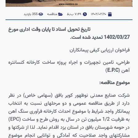
۱۴۰۲/۰۲/۲۰
۷:۴۹ ب٫ظ
مناقصه
355 بازدید
تاریخ تحویل اسناد تا پایان وقت اداری مورخ
1402/03/27 تمدید شده است.
فراخوان ارزیابی کیفی پیمانکاران
طراحی، تامین تجهیزات و اجراء پروژه ساخت کارخانه کنسانتره
آهن (
E.P.C
)
موضوع مناقصه:
شرکت صنایع معدنی نوظهور کویر بافق (سهامی خاص) در نظر
دارد از طریق مناقصه عمومی و دو مرحله­ای نسبت به انتخاب
پیمانکار واجد شرایط با موضوع احداث کارخانه فرآوری سنگ آهن
به ظرفیت 1/2 میلیون تن در سال به روش طرح و ساخت (EPC)
در حومه شهرستان بافق در استان یزد اقدام نماید. لذا از شرکت­ها و
مشارکت­های واجد صلاحیت که آمادگی و توانایی انجام موضوع