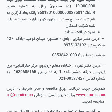
10,000,000 (ده میلیون) ریال به شماره شبای
960130100000000275014265IR بانک رفاه کارگران به
نام شرکت صنایع معدنی نوظهور کویر بافق به همراه معرفی­
نامه شرکت کنندگان.
نحوه دریافت اسناد:
– آدرس دفتر مرکزی : بافق -آهنشهر- میدان توحید -پلاک 127
به کدپستی: 8975133192
به شماره تماس 8-03538421000
– آدرس دفتر تهران : خیابان معلم -روبروی مرکز جغرافیایی- برج
فردوسی طبقه ششم واحد 1 به کد پستی 1639685165 به
شماره تماس 88397427-021
همچنین جهت دریافت اوراق مناقصه و سایر شرایط به آدرس
www.nomico.co
ویا از طریق ایمیل سازمانی
cs@nomico.co
مراجعه نمایید.
آخرین مهلت تسلیم پیشنهادها:
ساعت 16:00 روز سه