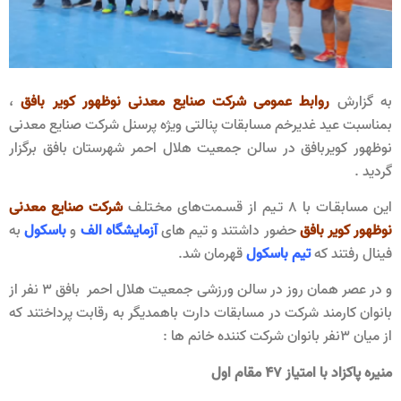
به گزارش
روابط عمومی شرکت صنایع معدنی نوظهور کویر بافق
،
بمناسبت عید غدیرخم مسابقات پنالتی ویژه پرسنل شرکت صنایع معدنی
نوظهور کویربافق در سالن جمعیت هلال احمر شهرستان بافق برگزار
گردید .
این مسابقـات با ۸ تـیم از قسـمت‌های مخـتلـف
شرکت صنایع معدنی
نوظهور کویر بافق
حضور داشتند و تیم های
آزمایشگاه الف
و
باسکول
به
فینال رفتند که
تیم باسکول
قهرمان شد.
و در عصر همان روز در سالن ورزشی جمعیت هلال احمر بافق ۳ نفر از
بانوان کارمند شرکت در مسابقات دارت باهمدیگر به رقابت پرداختند که
از میان ۳نفر بانوان شرکت کننده خانم ها :
منیره پاکزاد با امتیاز ۴۷ مقام اول