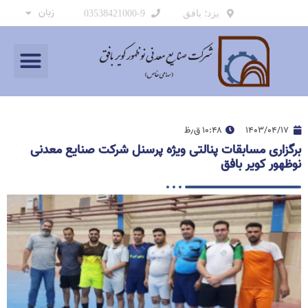
زبان
یزد؛ بافق
03538421000-9
۱۴۰۳/۰۴/۱۷
۱۰:۴۸ ق٫ظ
برگزاری مسابقات پنالتی ویژه پرسنل شرکت صنایع معدنی
نوظهور کویر بافق