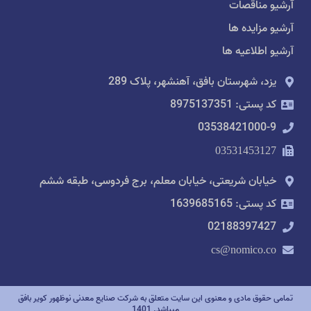
آرشیو مناقصات
آرشیو مزایده ها
آرشیو اطلاعیه ها
یزد، شهرستان بافق، آهنشهر، پلاک 289
کد پستی: 8975137351
03538421000-9
03531453127
خیابان شریعتی، خیابان معلم، برج فردوسی، طبقه ششم
کد پستی: 1639685165
02188397427
cs@nomico.co
تمامی حقوق مادی و معنوی این سایت متعلق به شرکت صنایع معدنی نوظهور کویر بافق
میباشد. 1401