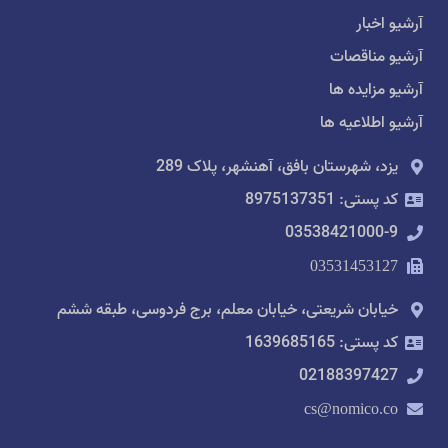
آرشیو اخبار
آرشیو مناقصات
آرشیو مزایده ها
آرشیو اطلاعیه ها
یزد، شهرستان بافق، آهنشهر، پلاک 289
کد پستی: 8975137351
03538421000-9
03531453127
خیابان شریعتی، خیابان معلم، برج فردوسی، طبقه ششم
کد پستی: 1639685165
02188397427
cs@nomico.co