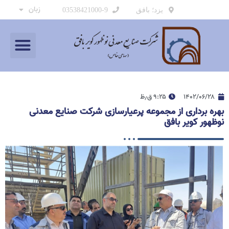
زبان
یزد؛ بافق
03538421000-9
۱۴۰۲/۰۶/۲۸
۹:۲۵ ق٫ظ
بهره برداری از مجموعه پرعیارسازی شرکت صنایع معدنی
نوظهور کویر بافق