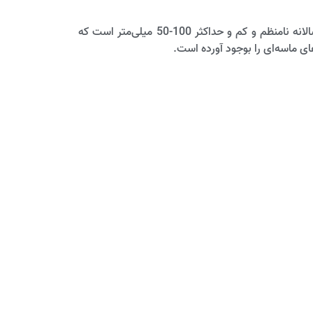
درجه حرارت در تابستان حداکثر به 45+ درجه سانتی‌گراد و در زمستان حداقل به 10- درجه سانتی‌گراد می‌رسد. میزان بارندگی سالانه نامنظم و کم و حداکثر 100-50 میلی‌متر است که
ی ماسه‌ای را بوجود آورده است.